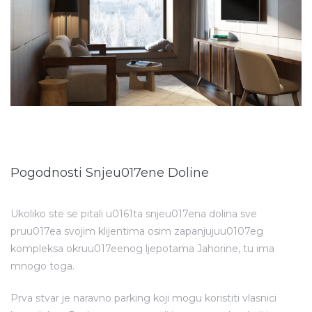
Pogodnosti Snjeu017ene Doline
Ukoliko ste se pitali u0161ta snjeu017ena dolina sve
pruu017ea svojim klijentima osim zapanjujuu0107eg
kompleksa okruu017eenog ljepotama Jahorine, tu ima
mnogo toga.
Prva stvar je naravno parking koji mogu koristiti vlasnici