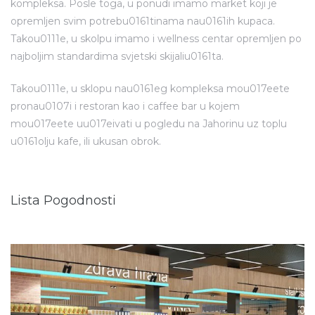
kompleksa. Posle toga, u ponudi imamo market koji je
opremljen svim potrebu0161tinama nau0161ih kupaca.
Takou0111e, u skolpu imamo i wellness centar opremljen po
najboljim standardima svjetski skijaliu0161ta.
Takou0111e, u sklopu nau0161eg kompleksa mou017eete
pronau0107i i restoran kao i caffee bar u kojem
mou017eete uu017eivati u pogledu na Jahorinu uz toplu
u0161olju kafe, ili ukusan obrok.
Lista Pogodnosti