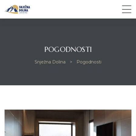
POGODNOSTI
Snježna Dolina
>
Pogodnosti