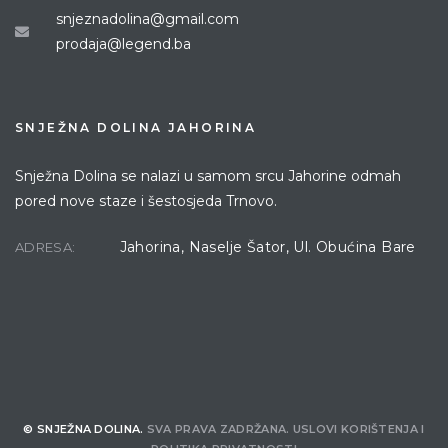
snjeznadolina@gmail.com
prodaja@legend.ba
SNJEŽNA DOLINA JAHORINA
Snježna Dolina se nalazi u samom srcu Jahorine odmah
pored nove staze i šestosjeda Trnovo.
Jahorina, Naselje Šator, Ul. Obućina Bare
ADRESA:
© SNJEŽNA DOLINA.
SVA PRAVA ZADRŽANA.
USLOVI KORIŠTENJA
I